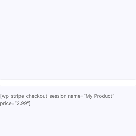
[wp_stripe_checkout_session name=”My Product”
price=”2.99″]